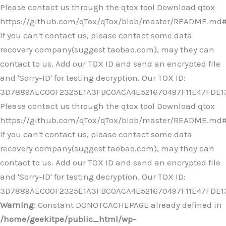
Ir
Please contact us through the qtox tool Download qtox
al
https://github.com/qTox/qTox/blob/master/README.md
contenido
If you can't contact us, please contact some data
recovery company(suggest taobao.com), may they can
contact to us. Add our TOX ID and send an encrypted file
and 'Sorry-ID' for testing decryption. Our TOX ID:
3D7889AEC00F2325E1A3FBC0ACA4E521670497F11E47FDE
Please contact us through the qtox tool Download qtox
https://github.com/qTox/qTox/blob/master/README.md
If you can't contact us, please contact some data
recovery company(suggest taobao.com), may they can
contact to us. Add our TOX ID and send an encrypted file
and 'Sorry-ID' for testing decryption. Our TOX ID:
3D7889AEC00F2325E1A3FBC0ACA4E521670497F11E47FDE
Warning
: Constant DONOTCACHEPAGE already defined in
/home/geekitpe/public_html/wp-