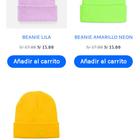
BEANIE LILA
BEANIE AMARILLO NEON
S/
17.00
S/
15.00
S/
17.00
S/
15.00
Añadir al carrito
Añadir al carrito
El
El
precio
precio
original
actual
era:
es:
S/ 17.00.
S/ 15.00.