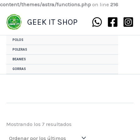
content/themes/astra/functions.php
on line
216
Ordenado
por
GEEK IT SHOP
los
últimos
POLOS
POLERAS
BEANIES
GORRAS
Mostrando los 7 resultados