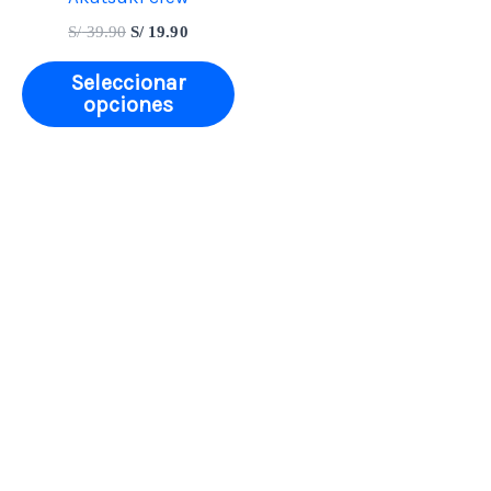
pueden
S/
39.90
S/
19.90
elegir
en
Seleccionar
opciones
la
página
de
producto