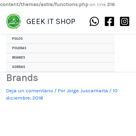
content/themes/astra/functions.php
on line
216
GEEK IT SHOP
POLOS
POLERAS
BEANIES
GORRAS
Brands
Deja un comentario
/ Por
Jorge Juscamaita
/
10
diciembre, 2018
El
El
Brands
precio
precio
cantidad
original
actual