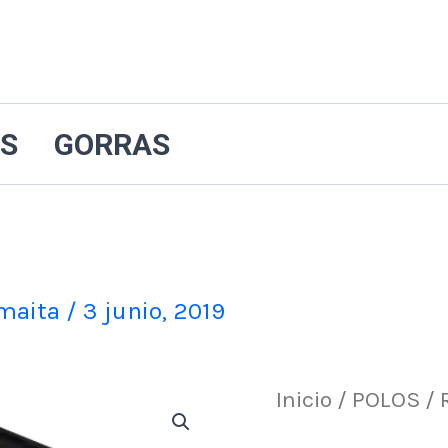
ES
GORRAS
amaita
/
3 junio, 2019
E
Rick
Inicio
/
POLOS
/ 
p
Science