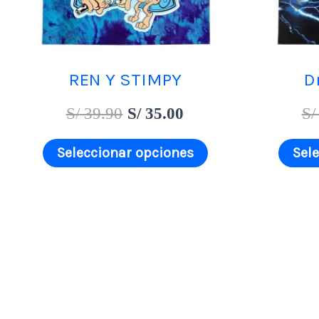
opciones
se
pueden
REN Y STIMPY
D
elegir
S/
39.90
S/
35.00
S/
en
Seleccionar opciones
Sel
la
página
de
producto