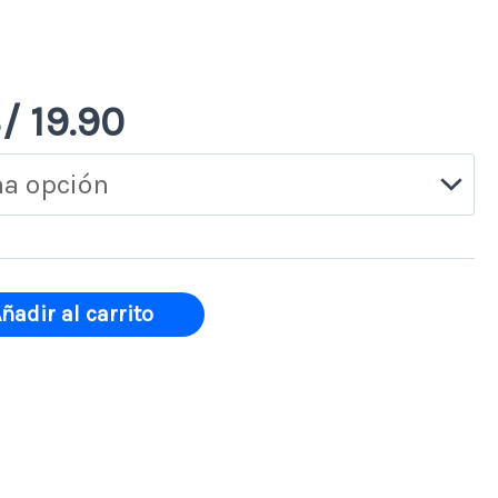
riginal
actual
ra:
es:
/
19.90
/ 39.90.
S/ 19.90.
ñadir al carrito