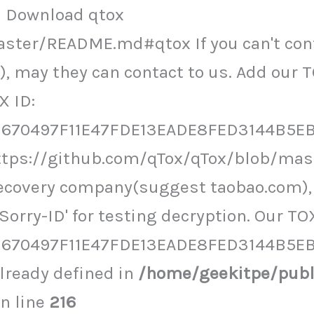
ol Download qtox
ster/README.md#qtox If you can't cont
 may they can contact to us. Add our T
X ID:
70497F11E47FDE13EADE8FED3144B5EB5
https://github.com/qTox/qTox/blob/mas
recovery company(suggest taobao.com), 
orry-ID' for testing decryption. Our TOX
670497F11E47FDE13EADE8FED3144B5E
ready defined in
/home/geekitpe/pub
n line
216