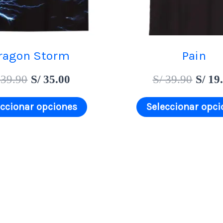
opciones
se
pueden
ragon Storm
Pain
elegir
39.90
S/
35.00
S/
39.90
S/
19
en
eccionar opciones
Seleccionar opci
la
página
de
producto