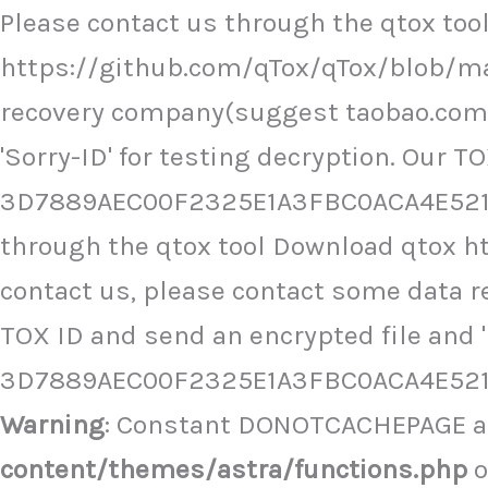
Ir
Please contact us through the qtox to
al
https://github.com/qTox/qTox/blob/ma
contenido
recovery company(suggest taobao.com),
'Sorry-ID' for testing decryption. Our TO
3D7889AEC00F2325E1A3FBC0ACA4E5216
through the qtox tool Download qtox 
contact us, please contact some data 
TOX ID and send an encrypted file and 'S
3D7889AEC00F2325E1A3FBC0ACA4E521
Warning
: Constant DONOTCACHEPAGE al
content/themes/astra/functions.php
o