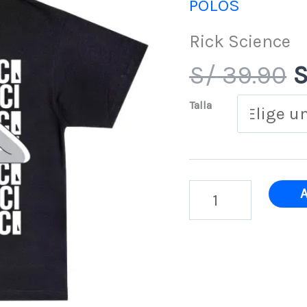
POLOS
o
cantidad
Rick Science
e
S/
39.90
S
S
Talla
A