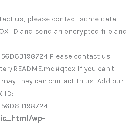
original
actual
act us, please contact some data
era:
es:
OX ID and send an encrypted file and
S/ 39.90.
S/ 19.90.
6D6B198724 Please contact us
ter/README.md#qtox If you can't
may they can contact to us. Add our
 ID:
B56D6B198724
lic_html/wp-